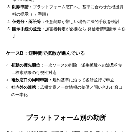
削除申請：
プラットフォーム窓口へ。基準に合わせた根拠資
料の提示（→
手順
）
仮処分・訴訟等：
任意削除が難しい場合に法的手段を検討
開示手続の並走：
加害者特定が必要なら
発信者情報開示
を併
走
ケースB：短時間で拡散が進んでいる
初動の優先順位：
一次ソースの削除→派生拡散への波及抑制
→検索結果の可視性対応
複数窓口の同時申請：
規約基準に沿って各所並行で申立
社内外の連携：
広報文案／一次情報の整備／問い合わせ窓口
の一本化
プラットフォーム別の勘所