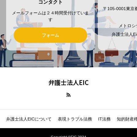
コンタクト
〒105-0001
メールフォームは２４時間受付けていま
す
メトロシ
弁護士法人E
フォーム
弁護士法人EIC
弁護士法人EICについて
表現トラブル法務
IT法務
知的財産