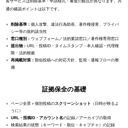
各サービスは削除基準・申請様式・審査の観点が異なります。共
通の確認ポイントは以下です。
削除基準：
個人攻撃、違法行為助長、著作権侵害、プライバ
シー等の規約該当性
窓口種別：
ウェブフォーム／法的要請窓口／著作権専用窓口
提出物：
URL・投稿ID・タイムスタンプ・本人確認・代理権
限・法的根拠
再掲載対策：
類似投稿への対応方針、監視・通報フローの整
備
証拠保全の基礎
ページ全景＋個別投稿の
スクリーンショット
（日時が映るよ
うに）
URL・投稿ID・アカウント名
の記録／アーカイブの取得
検索結果の状態（キーワード・順位・キャプチャ）の記録