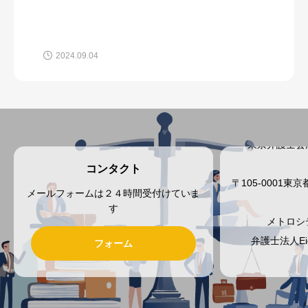
2024.09.04
東京弁護士会
コンタクト
〒105-0001
メールフォームは２４時間受付けていま
す
メトロシ
弁護士法人E
フォーム