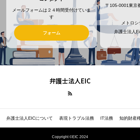
〒105-0001
メールフォームは２４時間受付けていま
す
メトロシ
弁護士法人E
フォーム
弁護士法人EIC
弁護士法人EICについて
表現トラブル法務
IT法務
知的財産
Copyright ©EIC 2024