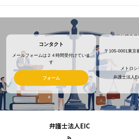
東京弁護士会
コンタクト
〒105-0001
メールフォームは２４時間受付けていま
す
メトロシ
弁護士法人E
フォーム
弁護士法人EIC