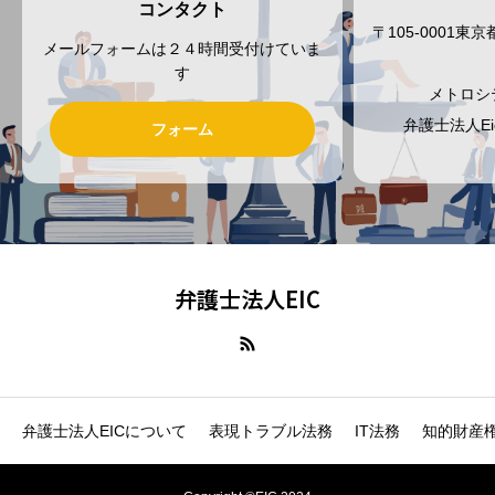
コンタクト
〒105-0001
メールフォームは２４時間受付けていま
す
メトロシ
弁護士法人E
フォーム
弁護士法人EIC
弁護士法人EICについて
表現トラブル法務
IT法務
知的財産