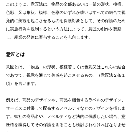
このように、意匠法は、物品の全部あるいは一部の形状、模様、
色彩、又は形状、模様、色彩のいずれか或いはすべての結合で視
覚的に美観を起こさせるものを保護対象として、その保護のため
に実施行為を規制するという方法によって、意匠の創作を奨励
し、産業の発達に寄与することを志向します。
意匠とは
意匠とは、「物品…の形状、模様若しくは色彩又はこれらの結合
であつて、視覚を通じて美感を起こさせるもの」（意匠法２条１
項）を言います。
例えば、商品の
デザイン
や、商品を梱包するラベルの
デザイン
、
サービスに付帯して配布するノベルティなどの
デザイン
を指しま
す。御社の商品名や、ノベルティなど法的に保護したい場合、意
匠権を獲得してその保護を図ることも検討されなければなりませ