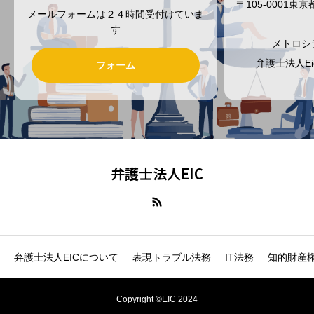
〒105-0001
メールフォームは２４時間受付けていま
す
メトロシ
弁護士法人E
フォーム
弁護士法人EIC
弁護士法人EICについて
表現トラブル法務
IT法務
知的財産
Copyright ©EIC 2024