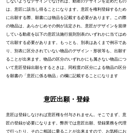
しないような
デザイン
でなければ、動産の
デザイン
を定めたもの
は、意匠に該当し得ることになります。意匠を権利登録するため
に出願する際、願書には物品を記載する必要があります。この際
の物品は、あらかじめその例が法定され、意匠が
デザイン
を規律
している動産を以下の意匠法施行規則別表のいずれかに当てはめ
て出願する必要があります。もっとも、別表はあくまで例示であ
り、別表に区分されていない物品の
デザイン
・形状等も、出願す
ることが出来ます。物品の区分のいずれかにも属さない物品につ
いて意匠登録出願をするときは、同程度の区分による物品の区分
を願書の「意匠に係る物品」の欄に記載することになります
意匠出願・登録
意匠は登録しなければ意匠権を付与されません。そこでまず、意
匠の登録が必要になります。弊所では意匠出願、登録業務を代理
で行ったり、そのご相談に乗ることが出来ますので、お気軽にお