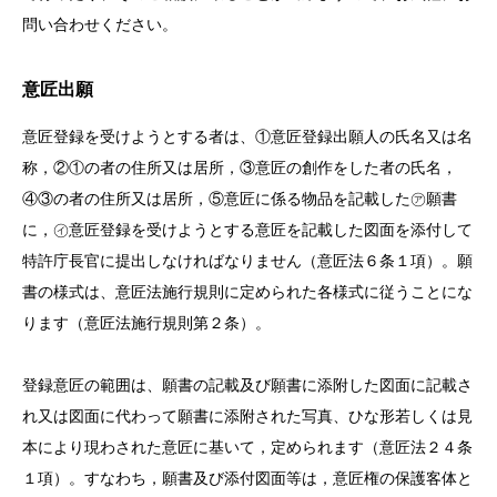
問い合わせください。
意匠出願
意匠登録を受けようとする者は、①意匠登録出願人の氏名又は名
称，②①の者の住所又は居所，③意匠の創作をした者の氏名，
④③の者の住所又は居所，⑤意匠に係る物品を記載した㋐願書
に，㋑意匠登録を受けようとする意匠を記載した図面を添付して
特許庁長官に提出しなければなりません（意匠法６条１項）。願
書の様式は、意匠法施行規則に定められた各様式に従うことにな
ります（意匠法施行規則第２条）。
登録意匠の範囲は、願書の記載及び願書に添附した図面に記載さ
れ又は図面に代わって願書に添附された写真、ひな形若しくは見
本により現わされた意匠に基いて，定められます（意匠法２４条
１項）。すなわち，願書及び添付図面等は，意匠権の保護客体と