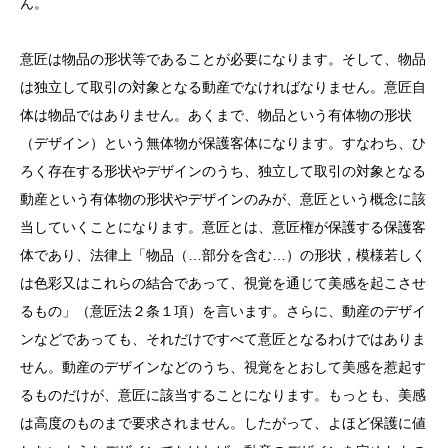
ん。
意匠は物品の形状等であることが必要になります。そして、物品
は独立して取引の対象となる動産でなければなりません。意匠自
体は物品ではありません。あくまで、物品という有体物の形状
（
デザイン
）という無体物が保護客体になります。すなわち、ひ
ろく存在する形状や
デザイン
のうち、独立して取引の対象となる
動産という有体物の形状や
デザイン
のみが、意匠という概念に該
当していくことになります。意匠とは、意匠権が保護する保護客
体であり、法律上「物品（…部分を含む…）の形状，模様若しく
は色彩又はこれらの結合であって、視覚を通じて美感を起こさせ
るもの」（意匠法２条１項）を言います。さらに、動産の
デザイ
ン
などであっても、それだけですべて意匠となるわけではありま
せん。動産の
デザイン
などのうち、視覚をとおして美感を惹起す
るものだけが、意匠に該当することになります。もっとも、美感
は高度のものまで要求されません。したがって、よほど保護に値