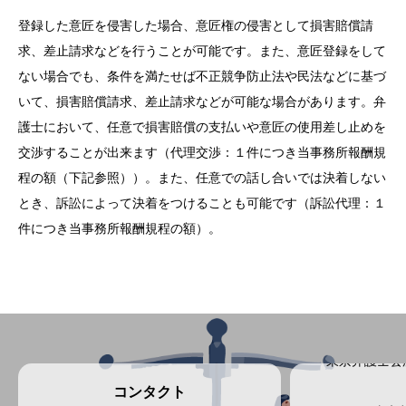
登録した意匠を侵害した場合、意匠権の侵害として損害賠償請
求、差止請求などを行うことが可能です。また、意匠登録をして
ない場合でも、条件を満たせば不正競争防止法や民法などに基づ
いて、損害賠償請求、差止請求などが可能な場合があります。弁
護士において、任意で損害賠償の支払いや意匠の使用差し止めを
交渉することが出来ます（代理交渉：１件につき当事務所報酬規
程の額（下記参照））。また、任意での話し合いでは決着しない
とき、訴訟によって決着をつけることも可能です（訴訟代理：１
件につき当事務所報酬規程の額）。
東京弁護士会
コンタクト