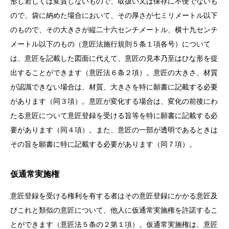
形し若しくは変質しないもので、取扱い又は保存に不便でないも
ので、袋に納めた場合において、その厚さが七ミリメートル以下
のもので、その大きさが縦二十六センチメートル、横十九センチ
メートル以下のもの（意匠法施行規則５条１項各号）について
は、意匠を記載した図面に代えて、意匠の見本乃至はひな形を提
出することができます（意匠法６条２項）。意匠の大きさ、材質
が認識できない場合は、材質、大きさを特に願書に記載する必要
があります（同３項）。意匠が変化する場合は、変化の前後にわ
たる意匠について意匠登録を受ける旨等を特に願書に記載する必
要があります（同４項）。また、意匠の一部が透明であるときは
その旨を願書に特に記載する必要があります（同７項）。
仮通常実施権
意匠登録を受ける権利を有する者はその意匠登録にかかる意匠及
びこれと類似の意匠について、他人に仮通常実施権を許諾するこ
とができます（意匠法５条の２第１項）。仮通常実施権は、意匠