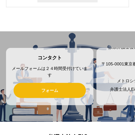
東京弁護士会
コンタクト
〒105-0001
メールフォームは２４時間受付けていま
す
メトロシ
弁護士法人E
フォーム